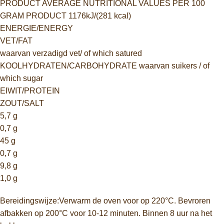
PRODUCT AVERAGE NUTRITIONAL VALUES PER 100
GRAM PRODUCT 1176kJ/(281 kcal)
ENERGIE/ENERGY
VET/FAT
waarvan verzadigd vet/ of which satured
KOOLHYDRATEN/CARBOHYDRATE waarvan suikers / of
which sugar
EIWIT/PROTEIN
ZOUT/SALT
5,7 g
0,7 g
45 g
0,7 g
9,8 g
1,0 g
Bereidingswijze:Verwarm de oven voor op 220°C. Bevroren
afbakken op 200°C voor 10-12 minuten. Binnen 8 uur na het