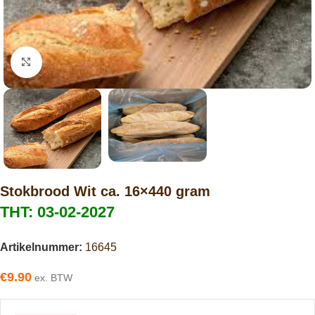
Click to enlarge
Stokbrood Wit ca. 16×440 gram
THT: 03-02-2027
Artikelnummer:
16645
€
9.90
ex. BTW