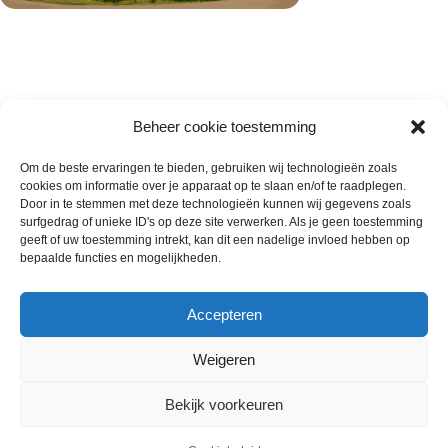
Beheer cookie toestemming
Om de beste ervaringen te bieden, gebruiken wij technologieën zoals
cookies om informatie over je apparaat op te slaan en/of te raadplegen.
Wie zijn wij
Door in te stemmen met deze technologieën kunnen wij gegevens zoals
surfgedrag of unieke ID's op deze site verwerken. Als je geen toestemming
Contact met onze inkoop
geeft of uw toestemming intrekt, kan dit een nadelige invloed hebben op
Klantenservice
bepaalde functies en mogelijkheden.
Algemene voorwaarden
Annuleer & Retourbeleid
Accepteren
Weigeren
Gemaakt door
Horeca-Groothandel
2024
Bekijk voorkeuren
Wij gebruiken cookies om uw ervaring op onze
website te verbeteren. Door deze website te bezoeken,
€
9.90
Stokbrood Wit ca. 16×440 gram
Uitverkocht