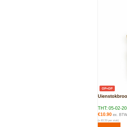
OP=OP
Uienstokbroo
THT: 05-02-2
€
10.90
ex. BT
(≈ €0,53 per stuk)