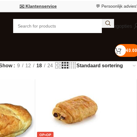
Klantenservice
💬 Persoonlijk advies?
Bel 055 726
Bezorgopties
€
0.00
Show
9
12
18
24
OP=OP