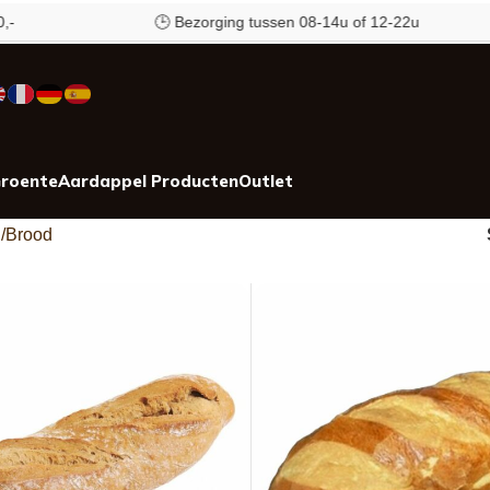
🕒 Bezorging tussen 08-14u of 12-22u
✉️ 
roente
Aardappel Producten
Outlet
j
Brood