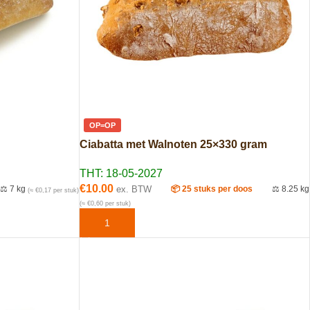
OP=OP
Ciabatta met Walnoten 25×330 gram
THT: 18-05-2027
€
10.00
⚖️ 7 kg
ex. BTW
📦 25 stuks per doos
⚖️ 8.25 kg
(≈ €0,17 per stuk)
(≈ €0,60 per stuk)
EN
TOEVOEGEN AAN WINKELWAGEN