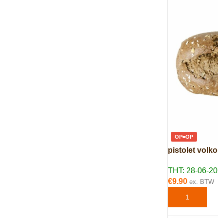
OP=OP
pistolet volk
THT: 28-06-2
€
9.90
ex. BTW
TOEVOEGEN 