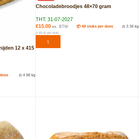
Chocoladebroodjes 48×70 gram
THT: 31-07-2027
€
15.00
ex. BTW
📦 48 stuks per doos
⚖️ 3.36 kg
(≈ €0,42 per stuk)
TOEVOEGEN AAN WINKELWAGEN
nijden 12 x 415
 doos
⚖️ 4.98 kg
EN