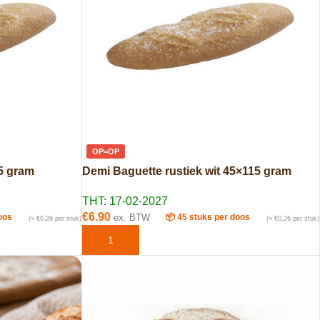
OP=OP
5 gram
Demi Baguette rustiek wit 45×115 gram
THT: 17-02-2027
€
6.90
oos
ex. BTW
📦 45 stuks per doos
(≈ €0,26 per stuk)
(≈ €0,26 per stuk)
EN
TOEVOEGEN AAN WINKELWAGEN