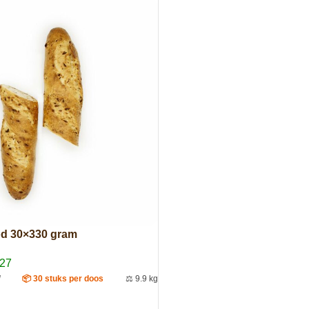
d 30×330 gram
027
W
📦 30 stuks per doos
⚖️ 9.9 kg