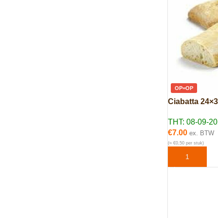
OP=OP
Ciabatta 24×
THT: 08-09-2
€
7.00
ex. BTW
(≈ €0,50 per stuk)
TOEVOEGEN 