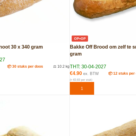
OP=OP
noot 30 x 340 gram
Bakke Off Brood om zelf te s
gram
027
THT: 30-04-2027
📦 30 stuks per doos
⚖️ 10.2 kg
€
4.90
ex. BTW
📦 12 stuks per
(≈ €0,83 per stuk)
AAN WINKELWAGEN
TOEVOEGEN AAN WINKELWAG