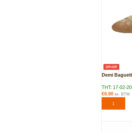
OP=OP
Demi Baguett
THT: 17-02-2
€
6.90
ex. BTW
TOEVOEGEN 