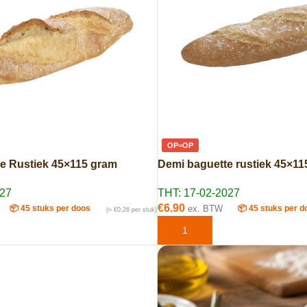
OP=OP
e Rustiek 45×115 gram
Demi baguette rustiek 45×11
027
THT: 17-02-2027
€
6.90
📦 45 stuks per doos
ex. BTW
📦 45 stuks per d
(≈ €0,26 per stuk)
AAN WINKELWAGEN
TOEVOEGEN AAN WINKELWAG