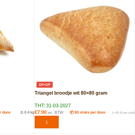
OP=OP
Triangel broodje wit 80×80 gram
THT: 31-03-2027
€
7.90
r doos
⚖️ 6.4 kg
ex. BTW
📦 80 stuks per doos
(≈ €0,16 per stuk)
TOEVOEGEN AAN WINKELWAGEN
EN