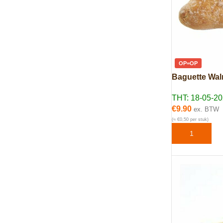
OP=OP
Baguette Wal
THT: 18-05-2
€
9.90
ex. BTW
(≈ €0,50 per stuk)
TOEVOEGEN 