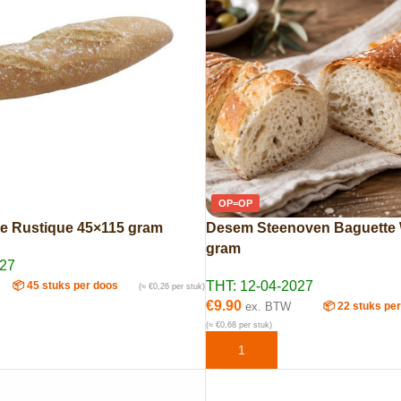
OP=OP
e Rustique 45×115 gram
Desem Steenoven Baguette W
gram
027
THT: 12-04-2027
📦 45 stuks per doos
(≈ €0,26 per stuk)
€
9.90
ex. BTW
📦 22 stuks pe
AAN WINKELWAGEN
(≈ €0,68 per stuk)
TOEVOEGEN AAN WINKELWAG