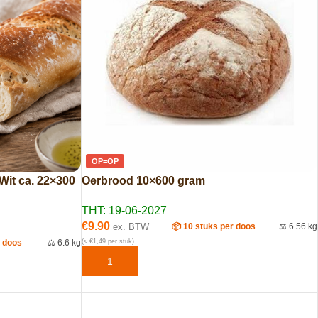
OP=OP
it ca. 22×300
Oerbrood 10×600 gram
THT: 19-06-2027
€
9.90
ex. BTW
📦 10 stuks per doos
⚖️ 6.56 kg
r doos
⚖️ 6.6 kg
(≈ €1,49 per stuk)
TOEVOEGEN AAN WINKELWAGEN
EN