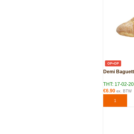
OP=OP
Demi Baguett
THT: 17-02-2
€
6.90
ex. BTW
TOEVOEGEN 