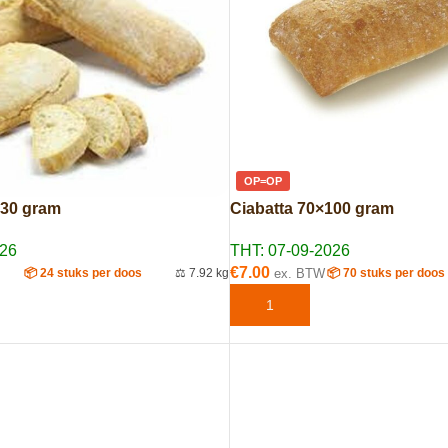
OP=OP
330 gram
Ciabatta 70×100 gram
026
THT: 07-09-2026
€
7.00
📦 24 stuks per doos
⚖️ 7.92 kg
ex. BTW
📦 70 stuks per doos
TOEVOEGEN AAN WINKELWAG
AAN WINKELWAGEN