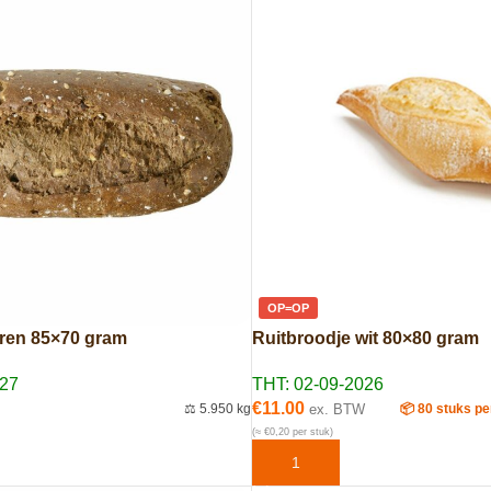
OP=OP
oren 85×70 gram
Ruitbroodje wit 80×80 gram
027
THT: 02-09-2026
€
11.00
⚖️ 5.950 kg
ex. BTW
📦 80 stuks pe
(≈ €0,20 per stuk)
AAN WINKELWAGEN
TOEVOEGEN AAN WINKELWAG