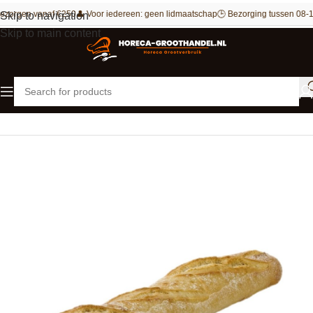
ezorgen vanaf €250
👤 Voor iedereen: geen lidmaatschap
🕒 Bezorging tussen 08-1
Skip to navigation
Skip to main content
Home
Bakkerij
Brood