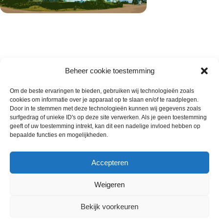
Beheer cookie toestemming
Om de beste ervaringen te bieden, gebruiken wij technologieën zoals
cookies om informatie over je apparaat op te slaan en/of te raadplegen.
Wie zijn wij
Door in te stemmen met deze technologieën kunnen wij gegevens zoals
surfgedrag of unieke ID's op deze site verwerken. Als je geen toestemming
Contact met onze inkoop
geeft of uw toestemming intrekt, kan dit een nadelige invloed hebben op
Klantenservice
bepaalde functies en mogelijkheden.
Algemene voorwaarden
Annuleer & Retourbeleid
Accepteren
Weigeren
Gemaakt door
Horeca-Groothandel
2024
Bekijk voorkeuren
Wij gebruiken cookies om uw ervaring op onze
€
4.99