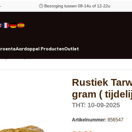
🕒 Bezorging tussen 08-14u of 12-22u
roente
Aardappel Producten
Outlet
lijke actie )
Rustiek Tar
gram ( tijdeli
THT: 10-09-2025
Artikelnummer:
856547