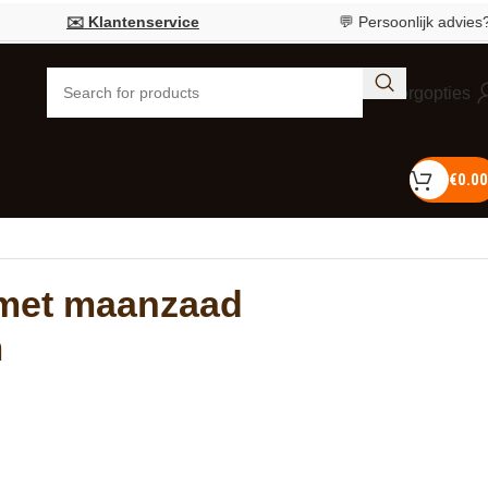
✉️ Klantenservice
💬 Persoonlijk advies?
Bel 0
Bezorgopties
€
0.00
 met maanzaad
m