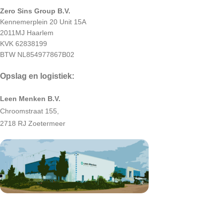
Zero Sins Group B.V.
Kennemerplein 20 Unit 15A
2011MJ Haarlem
KVK 62838199
BTW NL854977867B02
Opslag en logistiek:
Leen Menken B.V.
Chroomstraat 155,
2718 RJ Zoetermeer