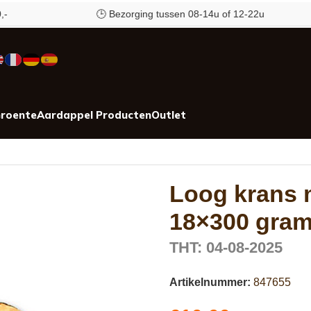
🕒 Bezorging tussen 08-14u of 12-22u
roente
Aardappel Producten
Outlet
Loog krans
18×300 gra
THT: 04-08-2025
Artikelnummer:
847655