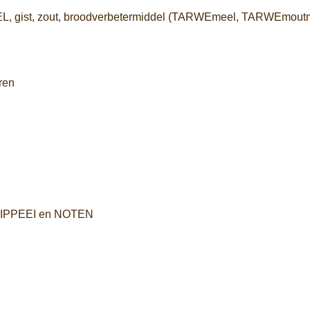
, gist, zout, broodverbetermiddel (TARWEmeel, TARWEmout
ren
KIPPEEI en NOTEN