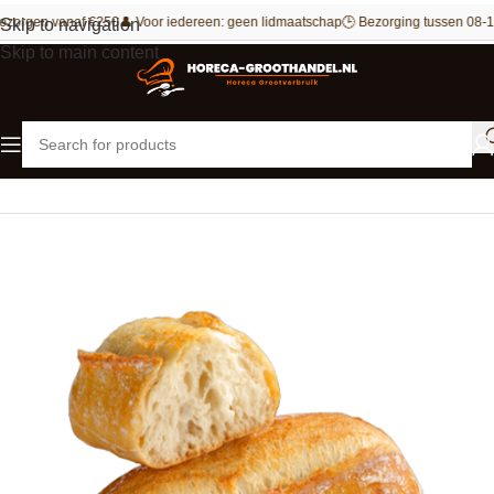
ezorgen vanaf €250
👤 Voor iedereen: geen lidmaatschap
🕒 Bezorging tussen 08-1
Skip to navigation
Skip to main content
Home
Bakkerij
Brood