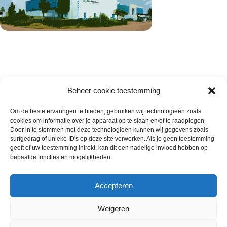
Beheer cookie toestemming
Om de beste ervaringen te bieden, gebruiken wij technologieën zoals
cookies om informatie over je apparaat op te slaan en/of te raadplegen.
Wie zijn wij
Door in te stemmen met deze technologieën kunnen wij gegevens zoals
surfgedrag of unieke ID's op deze site verwerken. Als je geen toestemming
Contact met onze inkoop
geeft of uw toestemming intrekt, kan dit een nadelige invloed hebben op
Klantenservice
bepaalde functies en mogelijkheden.
Algemene voorwaarden
Annuleer & Retourbeleid
Accepteren
Weigeren
Gemaakt door
Horeca-Groothandel
2024