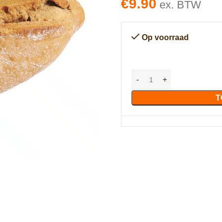
€
9.90
ex. BTW
Op voorraad
T