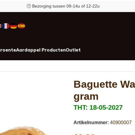
🕒 Bezorging tussen 08-14u of 12-22u
✉️ K
roente
Aardappel Producten
Outlet
Baguette Wa
gram
THT: 18-05-2027
Artikelnummer:
40900007