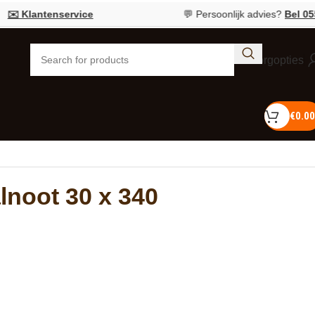
lantenservice
💬 Persoonlijk advies?
Bel 055 726 
Bezorgopties
€
0.00
lnoot 30 x 340