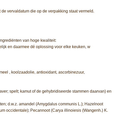
ot de vervaldatum die op de verpakking staat vermeld.
ingrediënten van hoge kwaliteit:
endelijk en daarmee dé oplossing voor elke keuken, w
l , koolzaadolie, antioxidant, ascorbinezuur,
haver; spelt; kamut of de gehybridiseerde stammen daarvan) en
Noten; d.w.z. amandel (Amygdalus communis L.); Hazelnoot
um occidentale); Pecannoot (Carya illinoiesis (Wangenh.) K.