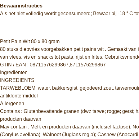
Bewaarinstructies
Als het niet volledig wordt geconsumeerd; Bewaar bij -18 ° C t
Petit Pain Wit 80 x 80 gram
80 stuks diepvries voorgebakken petit pains wit . Gemaakt van 
van vlees, vis en snacks tot pasta, rijst en frites. Gebruiksvri
GTIN / EAN : 08711576299867,8711576299867
Ingrediënten
INGREDIENTS
TARWEBLOEM, water, bakkersgist, gejodeerd zout, tarwemoutmee
antiklontermiddel
Allergenen
Contains : Glutenbevattende granen (dwz tarwe; rogge; gerst; 
producten daarvan
May contain : Melk en producten daarvan (inclusief lactose), 
(Corylus avellana); Walnoot (Juglans regia); Cashew (Anacardi