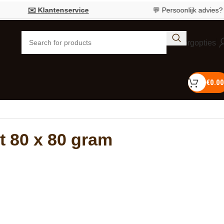
✉️ Klantenservice
💬 Persoonlijk advies?
Bel 05
Bezorgopties
€
0.00
it 80 x 80 gram