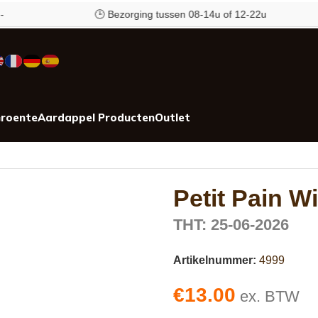
🕒 Bezorging tussen 08-14u of 12-22u
roente
Aardappel Producten
Outlet
Petit Pain W
THT: 25-06-2026
Artikelnummer:
4999
€
13.00
ex. BTW