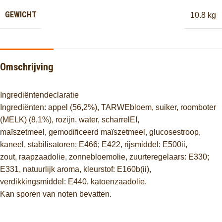
GEWICHT
10.8 kg
Omschrijving
Ingrediëntendeclaratie
Ingrediënten: appel (56,2%), TARWEbloem, suiker, roomboter
(MELK) (8,1%), rozijn, water, scharrelEI,
maïszetmeel, gemodificeerd maïszetmeel, glucosestroop,
kaneel, stabilisatoren: E466; E422, rijsmiddel: E500ii,
zout, raapzaadolie, zonnebloemolie, zuurteregelaars: E330;
E331, natuurlijk aroma, kleurstof: E160b(ii),
verdikkingsmiddel: E440, katoenzaadolie.
Kan sporen van noten bevatten.