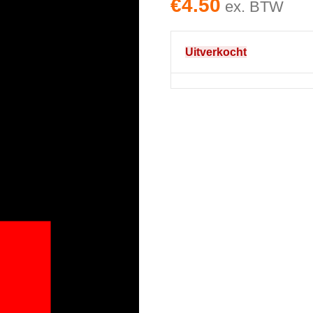
€
4.50
ex. BTW
Uitverkocht