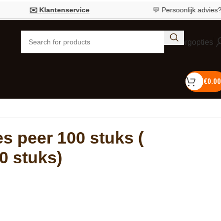
✉️ Klantenservice
💬 Persoonlijk advies?
Bel 
Bezorgopties
€
0.00
es peer 100 stuks (
0 stuks)