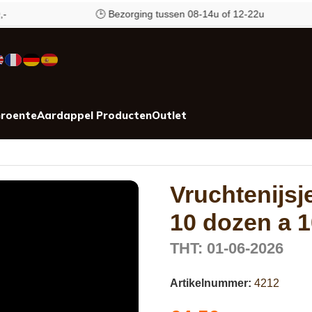
🕒 Bezorging tussen 08-14u of 12-22u
roente
Aardappel Producten
Outlet
Vruchtenijsj
10 dozen a 1
THT: 01-06-2026
Artikelnummer:
4212