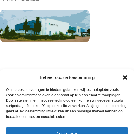
2718 RJ Zoetermeer
Beheer cookie toestemming
Om de beste ervaringen te bieden, gebruiken wij technologieën zoals
cookies om informatie over je apparaat op te slaan en/of te raadplegen.
Wie zijn wij
Door in te stemmen met deze technologieën kunnen wij gegevens zoals
surfgedrag of unieke ID's op deze site verwerken. Als je geen toestemming
Contact met onze inkoop
geeft of uw toestemming intrekt, kan dit een nadelige invloed hebben op
Klantenservice
bepaalde functies en mogelijkheden.
Algemene voorwaarden
Annuleer & Retourbeleid
Accepteren