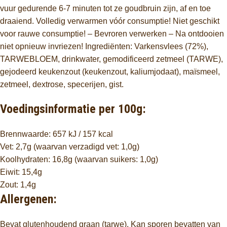
vuur gedurende 6-7 minuten tot ze goudbruin zijn, af en toe
draaiend. Volledig verwarmen vóór consumptie! Niet geschikt
voor rauwe consumptie! – Bevroren verwerken – Na ontdooien
niet opnieuw invriezen! Ingrediënten: Varkensvlees (72%),
TARWEBLOEM, drinkwater, gemodificeerd zetmeel (TARWE),
gejodeerd keukenzout (keukenzout, kaliumjodaat), maïsmeel,
zetmeel, dextrose, specerijen, gist.
Voedingsinformatie per 100g:
Brennwaarde: 657 kJ / 157 kcal
Vet: 2,7g (waarvan verzadigd vet: 1,0g)
Koolhydraten: 16,8g (waarvan suikers: 1,0g)
Eiwit: 15,4g
Zout: 1,4g
Allergenen:
Bevat glutenhoudend graan (tarwe). Kan sporen bevatten van