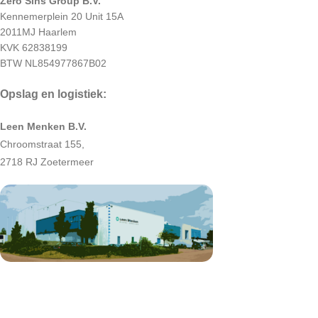
Zero Sins Group B.V.
Kennemerplein 20 Unit 15A
2011MJ Haarlem
KVK 62838199
BTW NL854977867B02
Opslag en logistiek:
Leen Menken B.V.
Chroomstraat 155,
2718 RJ Zoetermeer