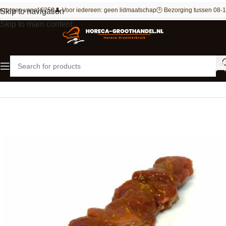
ezorgen vanaf €250
👤 Voor iedereen: geen lidmaatschap
🕒 Bezorging tussen 08-1
Skip to navigation
Skip to main content
Home
Vlees
Varkensvlees