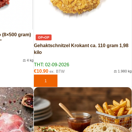
o (8×500 gram)
OP=OP
”
Gehaktschnitzel Krokant ca. 110 gram 1,98
kilo
⚖️ 4 kg
THT: 02-09-2026
EN
€
10.90
ex. BTW
⚖️ 1.980 kg
TOEVOEGEN AAN WINKELWAGEN