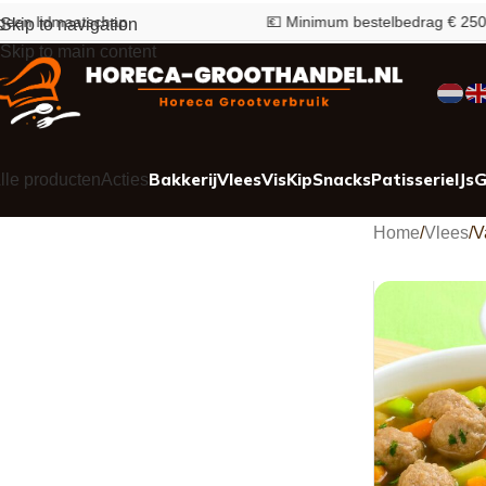
aatschap
💶 Minimum bestelbedrag € 250,-
Skip to navigation
Skip to main content
Bakkerij
Vlees
Vis
Kip
Snacks
Patisserie
IJs
G
lle producten
Acties
Home
Vlees
V