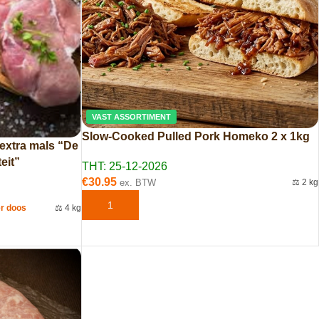
VAST ASSORTIMENT
Slow-Cooked Pulled Pork Homeko 2 x 1kg
extra mals “De
eit”
THT: 25-12-2026
€
30.95
ex. BTW
⚖️ 2 kg
TOEVOEGEN AAN WINKELWAGEN
er doos
⚖️ 4 kg
EN