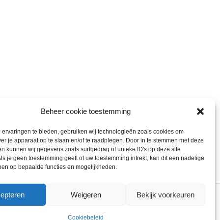
Beheer cookie toestemming
ervaringen te bieden, gebruiken wij technologieën zoals cookies om
ver je apparaat op te slaan en/of te raadplegen. Door in te stemmen met deze
n kunnen wij gegevens zoals surfgedrag of unieke ID's op deze site
ls je geen toestemming geeft of uw toestemming intrekt, kan dit een nadelige
ben op bepaalde functies en mogelijkheden.
epteren
Weigeren
Bekijk voorkeuren
ons gebruik van cookies.
ACCEPT
Cookiebeleid