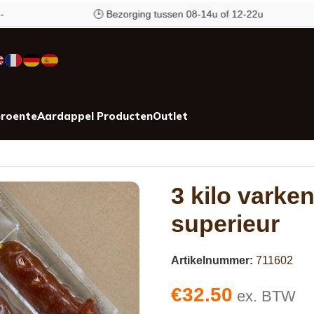
🕒 Bezorging tussen 08-14u of 12-22u
roente
Aardappel Producten
Outlet
3 kilo varke
superieur
Artikelnummer:
711602
€
32.50
ex. BTW