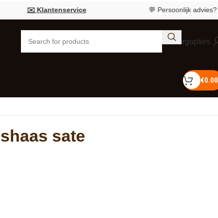
✉️ Klantenservice
💬 Persoonlijk advies?
Bel 
Bezorgopties
€
0.00
nshaas sate