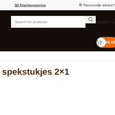
✉️ Klantenservice
💬 Persoonlijk advies?
Bel 05
Bezorgopties
€
0.00
 spekstukjes 2×1