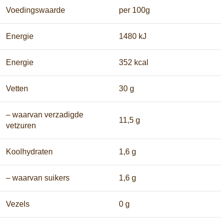
Voedingswaarde
per 100g
Energie
1480 kJ
Energie
352 kcal
Vetten
30 g
– waarvan verzadigde
11,5 g
vetzuren
Koolhydraten
1,6 g
– waarvan suikers
1,6 g
Vezels
0 g