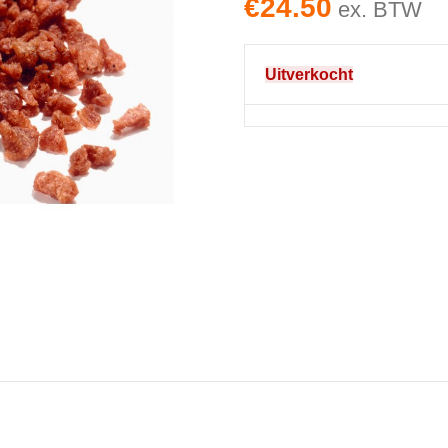
€
24.50
ex. BTW
Uitverkocht