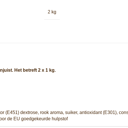
2 kg
juist. Het betreft 2 x 1 kg.
or (E451) dextrose, rook aroma, suiker, antioxidant (E301), co
ekeurde hulpstof