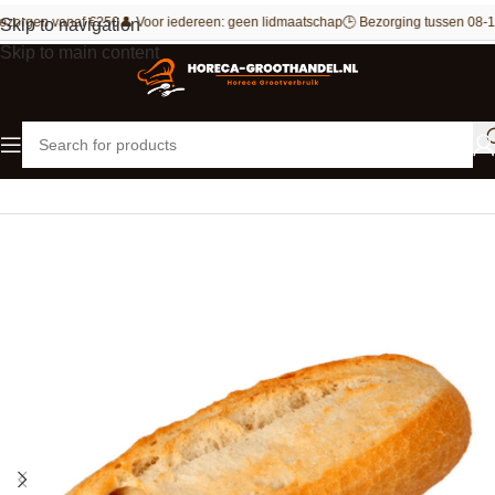
ezorgen vanaf €250
👤 Voor iedereen: geen lidmaatschap
🕒 Bezorging tussen 08-1
Skip to navigation
Skip to main content
Home
Bakkerij
Brood