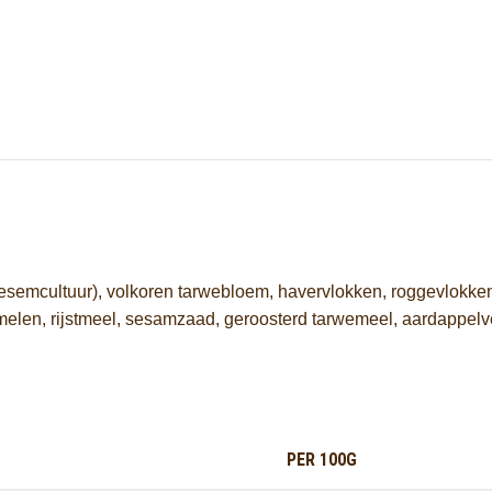
mcultuur), volkoren tarwebloem, havervlokken, roggevlokken, zo
emelen, rijstmeel, sesamzaad, geroosterd tarwemeel, aardappel
PER 100G