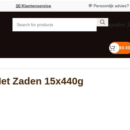
✉️ Klantenservice
💬 Persoonlijk advies?
Bel 05
Bezorgopties
€
0.00
et Zaden 15x440g