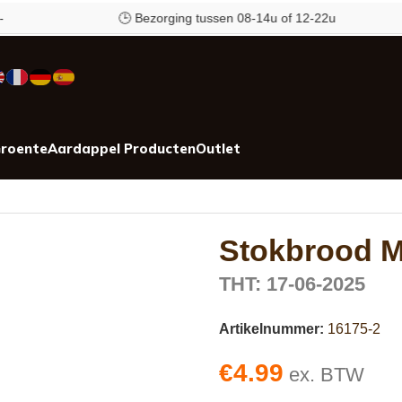
🕒 Bezorging tussen 08-14u of 12-22u
roente
Aardappel Producten
Outlet
Stokbrood M
THT: 17-06-2025
Artikelnummer:
16175-2
€
4.99
ex. BTW