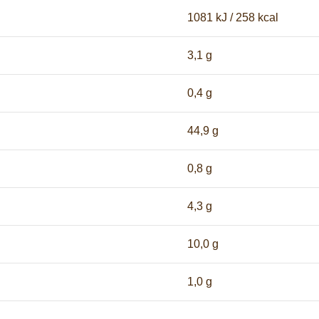
1081 kJ / 258 kcal
3,1 g
0,4 g
44,9 g
0,8 g
4,3 g
10,0 g
1,0 g