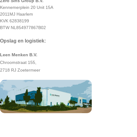
Zero Sins Group B.V.
Kennemerplein 20 Unit 15A
2011MJ Haarlem
KVK 62838199
BTW NL854977867B02
Opslag en logistiek:
Leen Menken B.V.
Chroomstraat 155,
2718 RJ Zoetermeer