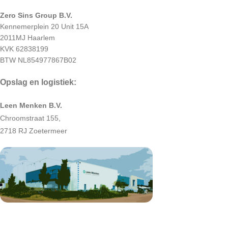
Zero Sins Group B.V.
Kennemerplein 20 Unit 15A
2011MJ Haarlem
KVK 62838199
BTW NL854977867B02
Opslag en logistiek:
Leen Menken B.V.
Chroomstraat 155,
2718 RJ Zoetermeer