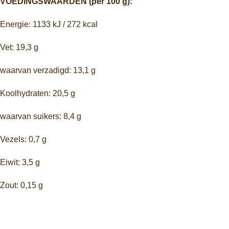
VOEDINGSWAARDEN (per 100 g):
Energie: 1133 kJ / 272 kcal
Vet: 19,3 g
waarvan verzadigd: 13,1 g
Koolhydraten: 20,5 g
waarvan suikers: 8,4 g
Vezels: 0,7 g
Eiwit: 3,5 g
Zout: 0,15 g