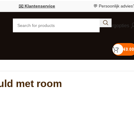
✉️ Klantenservice
💬 Persoonlijk advies?
Bel 05
Bezorgopties
€
0.00
uld met room