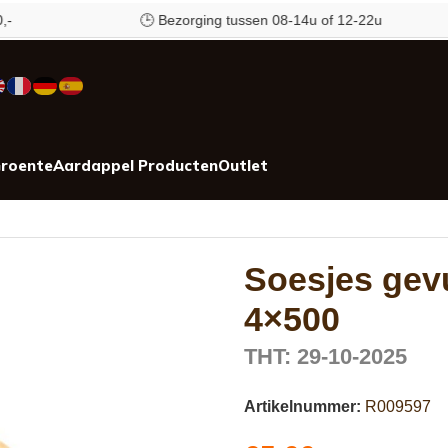
🕒 Bezorging tussen 08-14u of 12-22u
roente
Aardappel Producten
Outlet
Soesjes gev
4×500
THT: 29-10-2025
Artikelnummer:
R009597