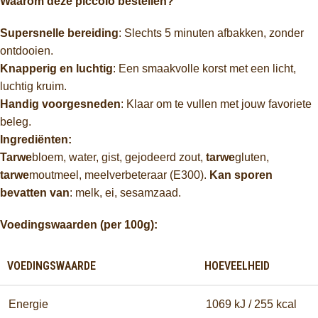
Waarom deze piccolo bestellen?
Supersnelle bereiding
: Slechts 5 minuten afbakken, zonder
ontdooien.
Knapperig en luchtig
: Een smaakvolle korst met een licht,
luchtig kruim.
Handig voorgesneden
: Klaar om te vullen met jouw favoriete
beleg.
Ingrediënten:
Tarwe
bloem, water, gist, gejodeerd zout,
tarwe
gluten,
tarwe
moutmeel, meelverbeteraar (E300).
Kan sporen
bevatten van
: melk, ei, sesamzaad.
Voedingswaarden (per 100g):
VOEDINGSWAARDE
HOEVEELHEID
Energie
1069 kJ / 255 kcal