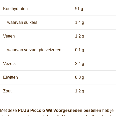
Koolhydraten
51 g
waarvan suikers
1,4 g
Vetten
1,2 g
waarvan verzadigde vetzuren
0,1 g
Vezels
2,4 g
Eiwitten
8,8 g
Zout
1,2 g
Met deze
PLUS Piccolo Wit Voorgesneden bestellen
heb je