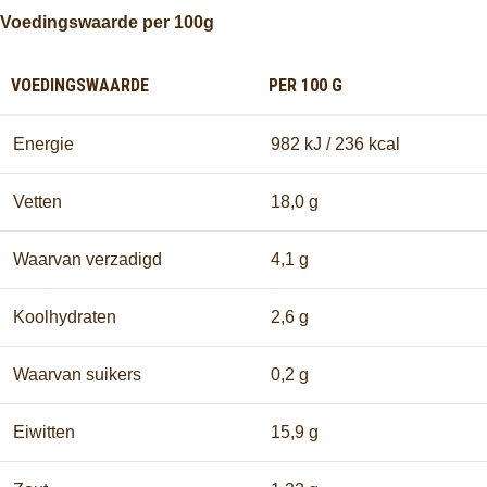
Voedingswaarde per 100g
VOEDINGSWAARDE
PER 100 G
Energie
982 kJ / 236 kcal
Vetten
18,0 g
Waarvan verzadigd
4,1 g
Koolhydraten
2,6 g
Waarvan suikers
0,2 g
Eiwitten
15,9 g