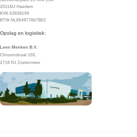
2011MJ Haarlem
KVK 62838199
BTW NL854977867B02
Opslag en logistiek:
Leen Menken B.V.
Chroomstraat 155,
2718 RJ Zoetermeer