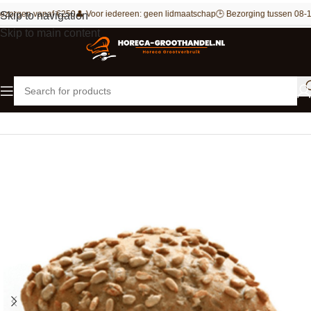
ezorgen vanaf €250
👤 Voor iedereen: geen lidmaatschap
🕒 Bezorging tussen 08-1
Skip to navigation
Skip to main content
Home
Bakkerij
Brood