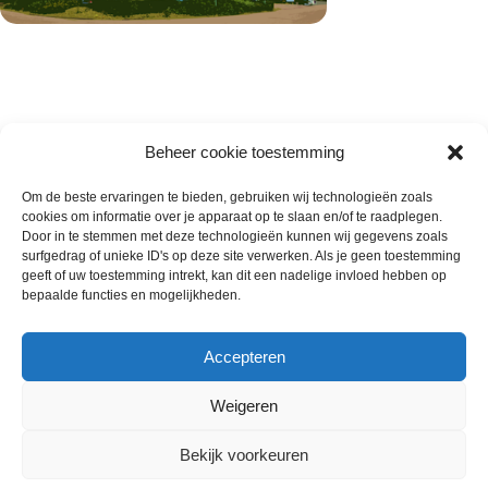
Beheer cookie toestemming
Om de beste ervaringen te bieden, gebruiken wij technologieën zoals
cookies om informatie over je apparaat op te slaan en/of te raadplegen.
Wie zijn wij
Door in te stemmen met deze technologieën kunnen wij gegevens zoals
surfgedrag of unieke ID's op deze site verwerken. Als je geen toestemming
Contact met onze inkoop
geeft of uw toestemming intrekt, kan dit een nadelige invloed hebben op
Klantenservice
bepaalde functies en mogelijkheden.
Algemene voorwaarden
Annuleer & Retourbeleid
Accepteren
Weigeren
Gemaakt door
Horeca-Groothandel
2024
Bekijk voorkeuren
Wij gebruiken cookies om uw ervaring op onze
€
13.00
website te verbeteren. Door deze website te bezoeken,
Mini zonnebloem broodjes 200 x