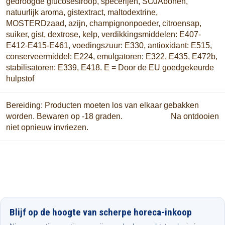
gedroogde glucosesiroop, specerijen, SOJAbonen,
natuurlijk aroma, gistextract, maltodextrine,
MOSTERDzaad, azijn, champignonpoeder, citroensap,
suiker, gist, dextrose, kelp, verdikkingsmiddelen: E407-
E412-E415-E461, voedingszuur: E330, antioxidant: E515,
conserveermiddel: E224, emulgatoren: E322, E435, E472b,
stabilisatoren: E339, E418. E = Door de EU goedgekeurde
hulpstof
Bereiding: Producten moeten los van elkaar gebakken
worden. Bewaren op -18 graden. Na ontdooien
niet opnieuw invriezen.
Blijf op de hoogte van scherpe horeca-inkoop