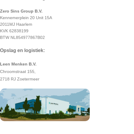
Zero Sins Group B.V.
Kennemerplein 20 Unit 15A
2011MJ Haarlem
KVK 62838199
BTW NL854977867B02
Opslag en logistiek:
Leen Menken B.V.
Chroomstraat 155,
2718 RJ Zoetermeer