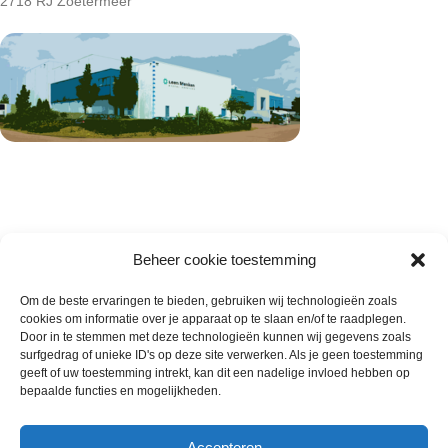
2718 RJ Zoetermeer
Beheer cookie toestemming
Om de beste ervaringen te bieden, gebruiken wij technologieën zoals
cookies om informatie over je apparaat op te slaan en/of te raadplegen.
Wie zijn wij
Door in te stemmen met deze technologieën kunnen wij gegevens zoals
surfgedrag of unieke ID's op deze site verwerken. Als je geen toestemming
Contact met onze inkoop
geeft of uw toestemming intrekt, kan dit een nadelige invloed hebben op
Klantenservice
bepaalde functies en mogelijkheden.
Algemene voorwaarden
Annuleer & Retourbeleid
Accepteren