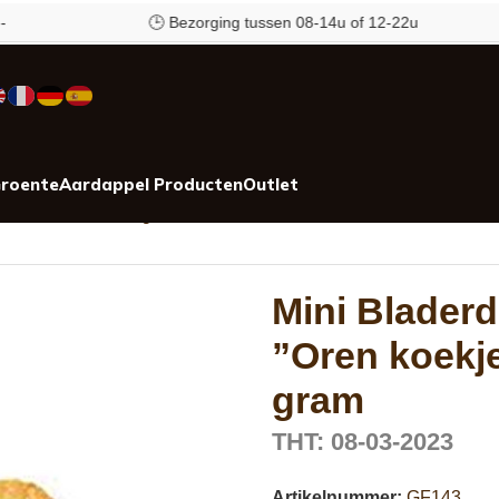
🕒 Bezorging tussen 08-14u of 12-22u
roente
Aardappel Producten
Outlet
s” 533 stuks a 15 gram
Mini Blader
”Oren koekje
gram
THT: 08-03-2023
Artikelnummer:
GF143