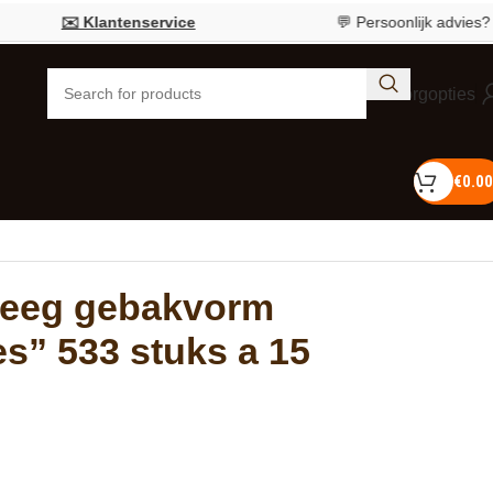
✉️ Klantenservice
💬 Persoonlijk advies?
Bel 05
Bezorgopties
€
0.00
deeg gebakvorm
s” 533 stuks a 15