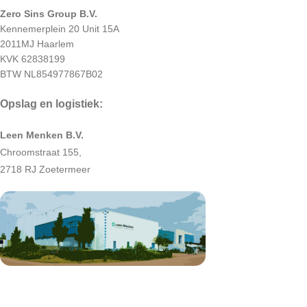
Zero Sins Group B.V.
Kennemerplein 20 Unit 15A
2011MJ Haarlem
KVK 62838199
BTW NL854977867B02
Opslag en logistiek:
Leen Menken B.V.
Chroomstraat 155,
2718 RJ Zoetermeer