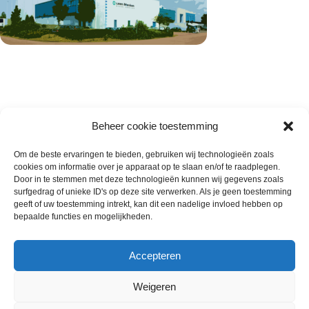
Beheer cookie toestemming
Om de beste ervaringen te bieden, gebruiken wij technologieën zoals
cookies om informatie over je apparaat op te slaan en/of te raadplegen.
Wie zijn wij
Door in te stemmen met deze technologieën kunnen wij gegevens zoals
surfgedrag of unieke ID's op deze site verwerken. Als je geen toestemming
Contact met onze inkoop
geeft of uw toestemming intrekt, kan dit een nadelige invloed hebben op
Klantenservice
bepaalde functies en mogelijkheden.
Algemene voorwaarden
Annuleer & Retourbeleid
Accepteren
Weigeren
Gemaakt door
Horeca-Groothandel
2024