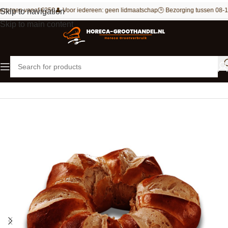
ezorgen vanaf €250
👤 Voor iedereen: geen lidmaatschap
🕒 Bezorging tussen 08-1
Skip to navigation
Skip to main content
Home
Bakkerij
Brood