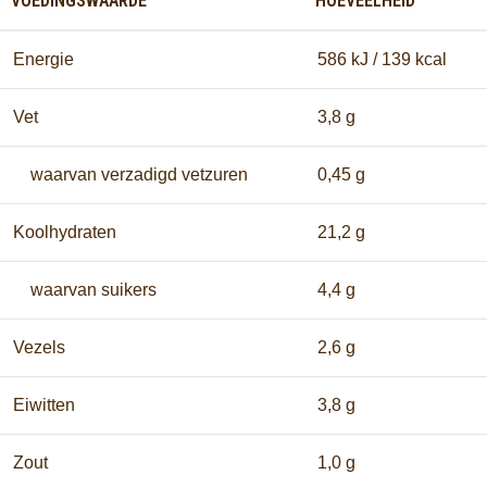
VOEDINGSWAARDE
HOEVEELHEID
Energie
586 kJ / 139 kcal
Vet
3,8 g
waarvan verzadigd vetzuren
0,45 g
Koolhydraten
21,2 g
waarvan suikers
4,4 g
Vezels
2,6 g
Eiwitten
3,8 g
Zout
1,0 g