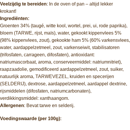
Veelzijdig te bereiden
: In de oven of pan – altijd lekker
krokant!
Ingrediënten:
Groenten 34% (taugé, witte kool, wortel, prei, ui, rode paprika),
bloem (TARWE, rijst, maïs), water, gekookt kippenvlees 5%
(98% kippenvlees, zout), gekookte ham 5% (60% varkensvlees,
water, aardappelzetmeel, zout, varkenseiwit, stabilisatoren
(trifosfaten, carrageen, difosfaten), antioxidant:
natriumascorbaat, aroma, conserveermiddel: natriumnitriet),
raapzaadolie, gemodificeerd aardappelzetmeel, zout, suiker,
natuurlijk aroma, TARWEVEZEL, kruiden en specerijen
(SELDERIJ), dextrose, aardappelzetmeel, aardappel dextrine,
rijsmiddelen (difosfaten, natriumcarbonaten),
verdikkingsmiddel: xanthaangom.
Allergenen
: Bevat tarwe en selderij.
Voedingswaarde (per 100g):