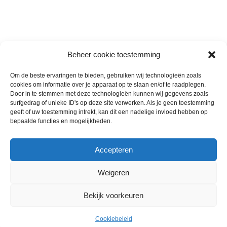
Beheer cookie toestemming
Om de beste ervaringen te bieden, gebruiken wij technologieën zoals
cookies om informatie over je apparaat op te slaan en/of te raadplegen.
Wie zijn wij
Door in te stemmen met deze technologieën kunnen wij gegevens zoals
surfgedrag of unieke ID's op deze site verwerken. Als je geen toestemming
Contact met onze inkoop
geeft of uw toestemming intrekt, kan dit een nadelige invloed hebben op
Klantenservice
bepaalde functies en mogelijkheden.
Algemene voorwaarden
Annuleer & Retourbeleid
Accepteren
Weigeren
Gemaakt door
Horeca-Groothandel
2024
Bekijk voorkeuren
Wij gebruiken cookies om uw ervaring op onze
€
14.00
website te verbeteren. Door deze website te bezoeken,
Loempia ham kip ca 175 gram
Uitverkocht
ex.
per stuks totaal 3 kilo
Cookiebeleid
gaat u akkoord met ons gebruik van cookies.
Menu
Cart
BTW