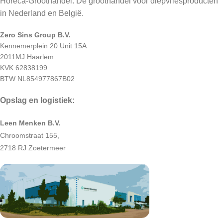
Horeca-Groothandel: Dé groothandel voor diepvriesproducten
in Nederland en België.
Zero Sins Group B.V.
Kennemerplein 20 Unit 15A
2011MJ Haarlem
KVK 62838199
BTW NL854977867B02
Opslag en logistiek:
Leen Menken B.V.
Chroomstraat 155,
2718 RJ Zoetermeer