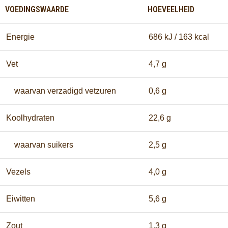
VOEDINGSWAARDE
HOEVEELHEID
Energie
686 kJ / 163 kcal
Vet
4,7 g
waarvan verzadigd vetzuren
0,6 g
Koolhydraten
22,6 g
waarvan suikers
2,5 g
Vezels
4,0 g
Eiwitten
5,6 g
Zout
1,3 g