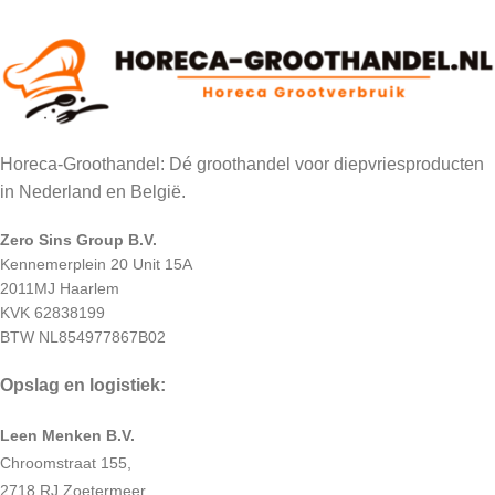
Horeca-Groothandel: Dé groothandel voor diepvriesproducten
in Nederland en België.
Zero Sins Group B.V.
Kennemerplein 20 Unit 15A
2011MJ Haarlem
KVK 62838199
BTW NL854977867B02
Opslag en logistiek:
Leen Menken B.V.
Chroomstraat 155,
2718 RJ Zoetermeer