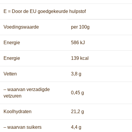
E = Door de EU goedgekeurde hulpstof
Voedingswaarde
per 100g
Energie
586 kJ
Energie
139 kcal
Vetten
3,8 g
– waarvan verzadigde
0,45 g
vetzuren
Koolhydraten
21,2 g
– waarvan suikers
4,4 g