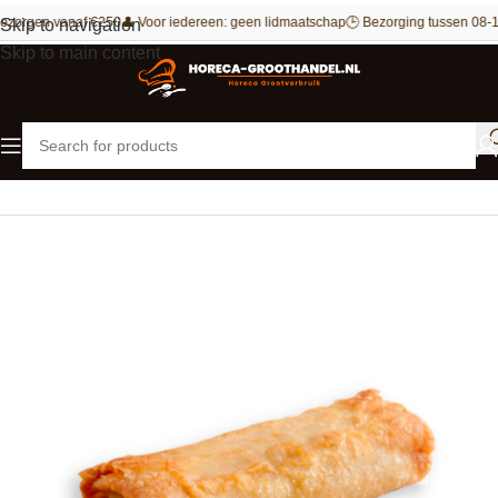
ezorgen vanaf €250
👤 Voor iedereen: geen lidmaatschap
🕒 Bezorging tussen 08-1
Skip to navigation
Skip to main content
Home
Outlet