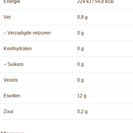
Energie
229 kJ / 54,8 kcal
Vet
0,8 g
– Verzadigde vetzuren
0 g
Koolhydraten
0 g
– Suikers
0 g
Vezels
0 g
Eiwitten
12 g
Zout
0,2 g