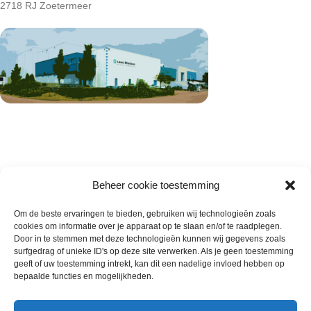
2718 RJ Zoetermeer
Beheer cookie toestemming
Om de beste ervaringen te bieden, gebruiken wij technologieën zoals
cookies om informatie over je apparaat op te slaan en/of te raadplegen.
Wie zijn wij
Door in te stemmen met deze technologieën kunnen wij gegevens zoals
surfgedrag of unieke ID's op deze site verwerken. Als je geen toestemming
Contact met onze inkoop
geeft of uw toestemming intrekt, kan dit een nadelige invloed hebben op
Klantenservice
bepaalde functies en mogelijkheden.
Algemene voorwaarden
Annuleer & Retourbeleid