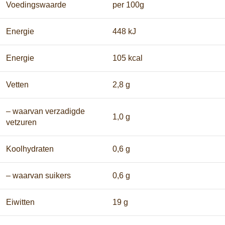
Voedingswaarde
per 100g
Energie
448 kJ
Energie
105 kcal
Vetten
2,8 g
– waarvan verzadigde
1,0 g
vetzuren
Koolhydraten
0,6 g
– waarvan suikers
0,6 g
Eiwitten
19 g