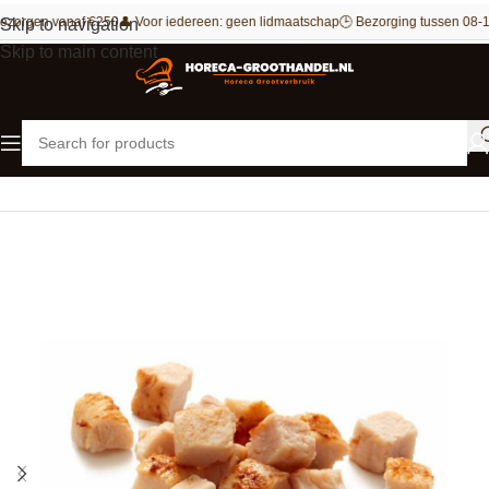
ezorgen vanaf €250
👤 Voor iedereen: geen lidmaatschap
🕒 Bezorging tussen 08-1
Skip to navigation
Skip to main content
Home
Kip