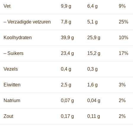
Vet
9,9 g
6,4 g
9%
– Verzadigde vetzuren
7,8 g
5,1 g
25%
Koolhydraten
39,9 g
25,9 g
10%
– Suikers
23,4 g
15,2 g
17%
Vezels
0,4 g
0,3 g
Eiwitten
2,5 g
1,6 g
3%
Natrium
0,07 g
0,04 g
2%
Zout
0,17 g
0,11 g
2%