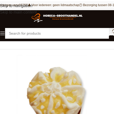
ezorgen vanaf €250
👤 Voor iedereen: geen lidmaatschap
🕒 Bezorging tussen 08-1
Skip to navigation
Skip to main content
Home
Actie