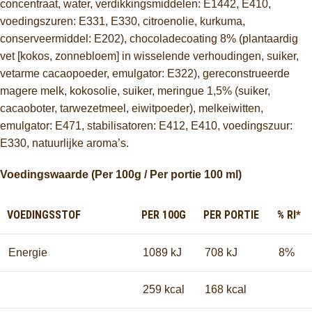
concentraat, water, verdikkingsmiddelen: E1442, E410,
voedingszuren: E331, E330, citroenolie, kurkuma,
conserveermiddel: E202), chocoladecoating 8% (plantaardig
vet [kokos, zonnebloem] in wisselende verhoudingen, suiker,
vetarme cacaopoeder, emulgator: E322), gereconstrueerde
magere melk, kokosolie, suiker, meringue 1,5% (suiker,
cacaoboter, tarwezetmeel, eiwitpoeder), melkeiwitten,
emulgator: E471, stabilisatoren: E412, E410, voedingszuur:
E330, natuurlijke aroma’s.
Voedingswaarde (Per 100g / Per portie 100 ml)
VOEDINGSSTOF
PER 100G
PER PORTIE
% RI*
Energie
1089 kJ
708 kJ
8%
259 kcal
168 kcal