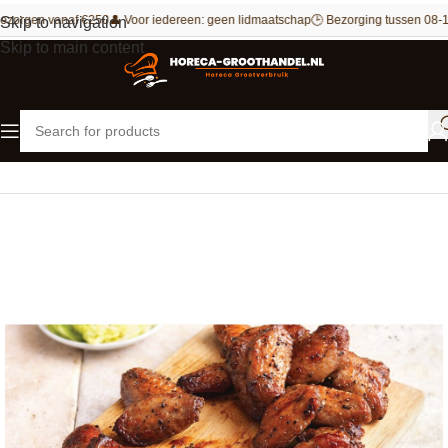
ezorgen vanaf €250
👤 Voor iedereen: geen lidmaatschap
🕒 Bezorging tussen 08-1
Skip to navigation
Skip to main content
Home
Kip