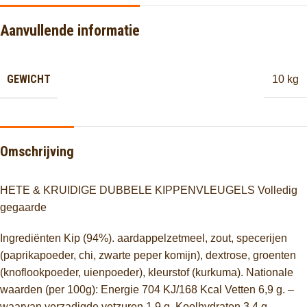
Aanvullende informatie
GEWICHT
10 kg
Omschrijving
HETE & KRUIDIGE DUBBELE KIPPENVLEUGELS Volledig
gegaarde
Ingrediënten Kip (94%). aardappelzetmeel, zout, specerijen
(paprikapoeder, chi, zwarte peper komijn), dextrose, groenten
(knoflookpoeder, uienpoeder), kleurstof (kurkuma). Nationale
waarden (per 100g): Energie 704 KJ/168 Kcal Vetten 6,9 g. –
waarvan verzadigde vetzuren 1,9 g. Koolhydraten 3,4 g.