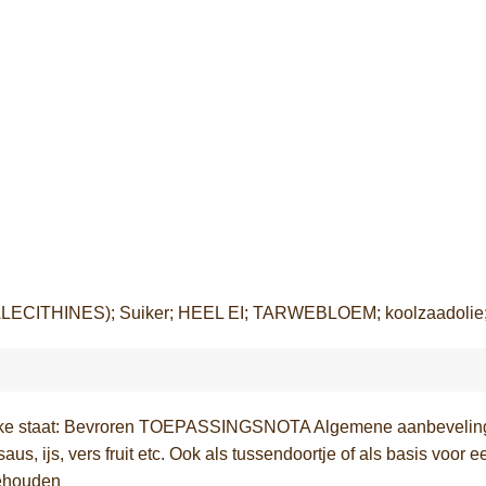
OJALECITHINES); Suiker; HEEL EI; TARWEBLOEM; koolzaadoli
staat: Bevroren TOEPASSINGSNOTA Algemene aanbeveling Cont
us, ijs, vers fruit etc. Ook als tussendoortje of als basis voor
behouden