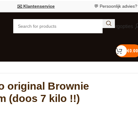
✉️ Klantenservice
💬 Persoonlijk advies?
Bel 05
Bezorgopties
€
0.00
 original Brownie
 (doos 7 kilo !!)