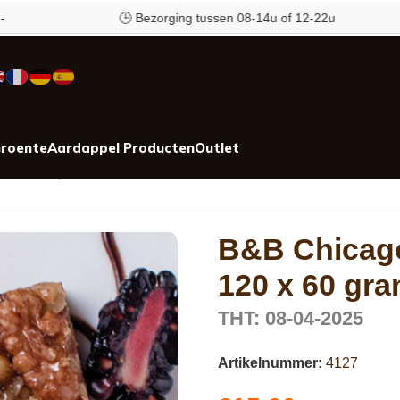
🕒 Bezorging tussen 08-14u of 12-22u
roente
Aardappel Producten
Outlet
7 kilo !!)
B&B Chicago
120 x 60 gram
THT: 08-04-2025
Artikelnummer:
4127