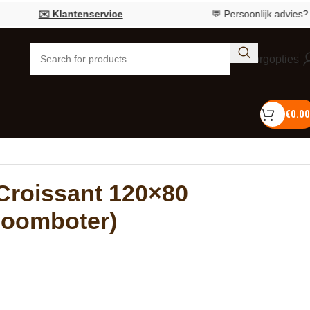
✉️ Klantenservice
💬 Persoonlijk advies?
Bel 055
Bezorgopties
€
0.00
roissant 120×80
Roomboter)