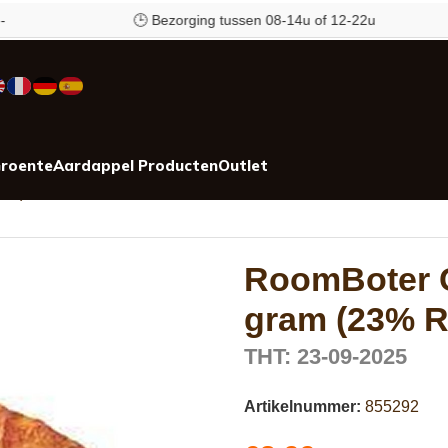
🕒 Bezorging tussen 08-14u of 12-22u
roente
Aardappel Producten
Outlet
ter)
RoomBoter C
gram (23% 
THT: 23-09-2025
Artikelnummer:
855292