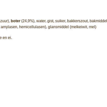
zuur),
boter
(
24,9%),
water,
gist,
suiker,
bakkerszout,
bakmiddel
,
amylasen,
hemicellulasen),
glansmiddel (
melkeiwit,
mel)
ne
en
ei.