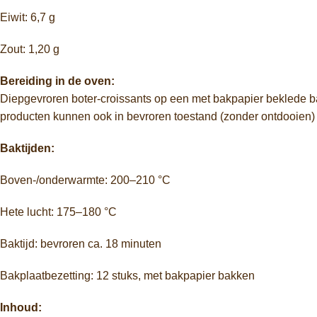
Eiwit:
6,7
g
Zout:
1,20
g
Bereiding
in
de
oven:
Diepgevroren
boter-
croissants
op
een
met
bakpapier
beklede
b
producten
kunnen
ook
in
bevroren
toestand (
zonder
ontdooien
Baktijden:
Boven-/
onderwarmte:
200–
210 °
C
Hete
lucht:
175–
180 °
C
Baktijd:
bevroren
ca.
18
minuten
Bakplaatbezetting:
12
stuks,
met
bakpapier
bakken
Inhoud: