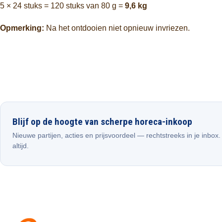
5 ×
24
stuks =
120
stuks
van
80
g =
9,6
kg
Opmerking:
Na
het
ontdooien
niet
opnieuw
invriezen.
Blijf op de hoogte van scherpe horeca-inkoop
Nieuwe partijen, acties en prijsvoordeel — rechtstreeks in je inbox
altijd.