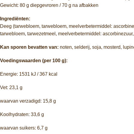
Gewicht:
80
g
diepgevroren /
70
g
na
afbakken
Ingrediënten:
Deeg (
tarwebloem,
tarwebloem,
meelverbetermiddel:
ascorbine
tarwebloem,
tarwezetmeel,
meelverbetermiddel:
ascorbinezuur
Kan
sporen
bevatten
van:
noten,
selderij,
soja,
mosterd,
lupi
Voedingswaarden (
per
100
g):
Energie:
1531
kJ /
367
kcal
Vet:
23,1
g
waarvan
verzadigd:
15,8
g
Koolhydraten:
33,6
g
waarvan
suikers:
6,7
g