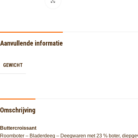
Click to enlarge
Aanvullende informatie
GEWICHT
Omschrijving
Buttercroissant
Roomboter –
Bladerdeeg –
Deegwaren
met
23 %
boter,
diepge