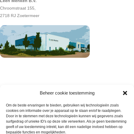
Leen Menken B.V.
Chroomstraat 155,
2718 RJ Zoetermeer
Beheer cookie toestemming
Om de beste ervaringen te bieden, gebruiken wij technologieën zoals
cookies om informatie over je apparaat op te slaan en/of te raadplegen.
Wie zijn wij
Door in te stemmen met deze technologieën kunnen wij gegevens zoals
surfgedrag of unieke ID's op deze site verwerken. Als je geen toestemming
Contact met onze inkoop
geeft of uw toestemming intrekt, kan dit een nadelige invloed hebben op
Klantenservice
bepaalde functies en mogelijkheden.