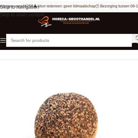
ezorgen vanaf €250
👤 Voor iedereen: geen lidmaatschap
🕒 Bezorging tussen 08-1
Skip to navigation
Skip to main content
Home
Bakkerij
Brood