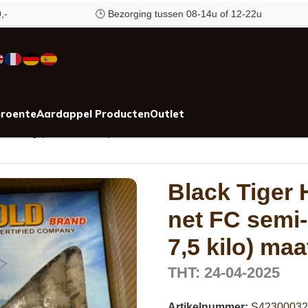
🕒 Bezorging tussen 08-14u of 12-22u
roente
Aardappel Producten
Outlet
x 1 kg (Netto 7,5 kilo) maat 16/20
Black Tiger
net FC semi-
7,5 kilo) maa
THT: 24-04-2025
Artikelnummer:
S42300032