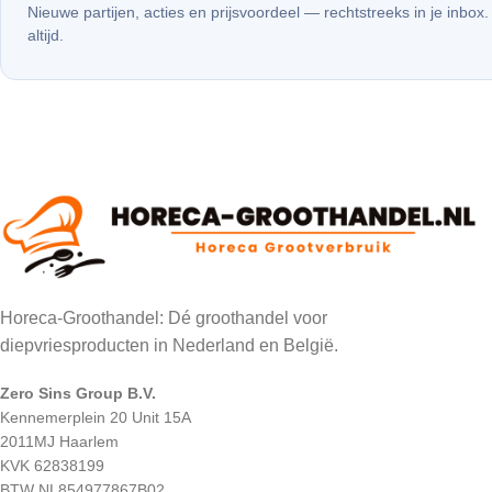
Nieuwe partijen, acties en prijsvoordeel — rechtstreeks in je inbox
altijd.
Horeca-Groothandel: Dé groothandel voor
diepvriesproducten in Nederland en België.
Zero Sins Group B.V.
Kennemerplein 20 Unit 15A
2011MJ Haarlem
KVK 62838199
BTW NL854977867B02