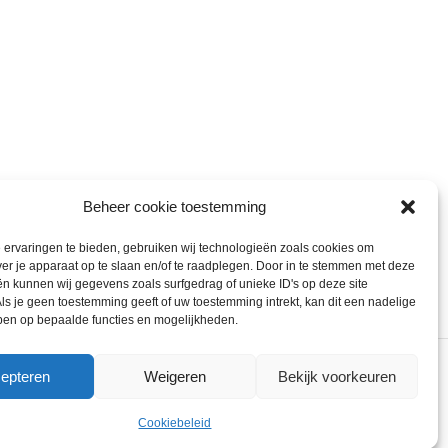
Beheer cookie toestemming
ervaringen te bieden, gebruiken wij technologieën zoals cookies om
ver je apparaat op te slaan en/of te raadplegen. Door in te stemmen met deze
n kunnen wij gegevens zoals surfgedrag of unieke ID's op deze site
ls je geen toestemming geeft of uw toestemming intrekt, kan dit een nadelige
ben op bepaalde functies en mogelijkheden.
epteren
Weigeren
Bekijk voorkeuren
ons gebruik van cookies.
ACCEPT
Cookiebeleid