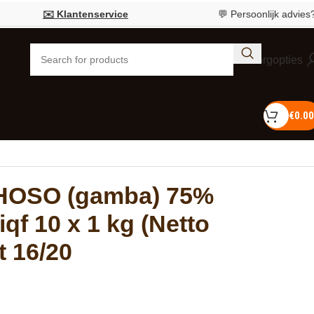
✉️ Klantenservice
💬 Persoonlijk advies?
Bel 05
Bezorgopties
€
0.00
 HOSO (gamba) 75%
iqf 10 x 1 kg (Netto
t 16/20