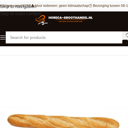
ezorgen vanaf €250
👤 Voor iedereen: geen lidmaatschap
🕒 Bezorging tussen 08-1
Skip to navigation
Skip to main content
Home
Bakkerij
Brood