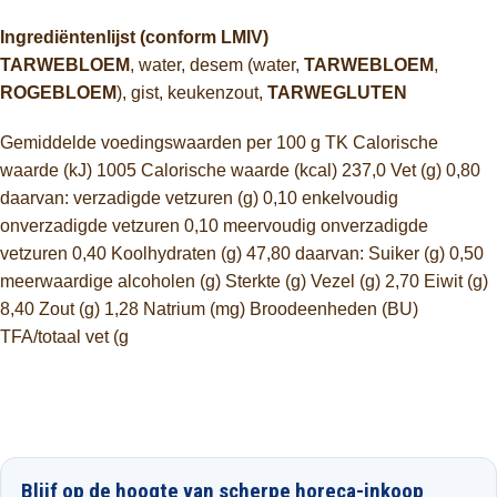
Ingrediëntenlijst (conform LMIV)
TARWEBLOEM
, water, desem (water,
TARWEBLOEM
,
ROGEBLOEM
), gist, keukenzout,
TARWEGLUTEN
Gemiddelde voedingswaarden per 100 g TK Calorische
waarde (kJ) 1005 Calorische waarde (kcal) 237,0 Vet (g) 0,80
daarvan: verzadigde vetzuren (g) 0,10 enkelvoudig
onverzadigde vetzuren 0,10 meervoudig onverzadigde
vetzuren 0,40 Koolhydraten (g) 47,80 daarvan: Suiker (g) 0,50
meerwaardige alcoholen (g) Sterkte (g) Vezel (g) 2,70 Eiwit (g)
8,40 Zout (g) 1,28 Natrium (mg) Broodeenheden (BU)
TFA/totaal vet (g
Blijf op de hoogte van scherpe horeca-inkoop