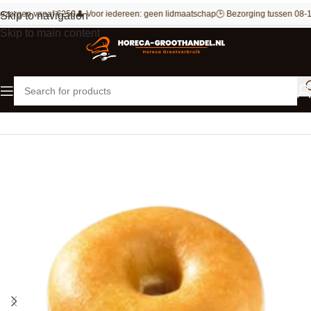
ezorgen vanaf €250
👤 Voor iedereen: geen lidmaatschap
🕒 Bezorging tussen 08-1
Skip to navigation
Skip to main content
Home
Patisserie
Donuts