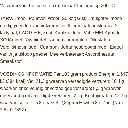
Verwarm voor het suikeren maximaal 1 minuut op 200 °C
TARWEmeel; Palmvet; Water; Suiker; Gist; Emulgator: mono-
en diglyceriden van vetzuren, lecithinen, natriumstearoyl-2-
lactylaat; LACTOSE; Zout; Koolzaadolie; Volle MELKpoeder;
SOJAmeel; Rijsmiddel: Natriumcarbonaten, Difosfaten;
Verdikkingsmiddel: Guargom, Johannesbroodpitmeel; Eigeel
van vrije uitloop poeder; Meelverbeteraar: Ascorbinezuur;
Smaakstof.
VOEDINGSINFORMATIE Per 100 gram product Energie: 1,647
kJ (394 kcal) Vet: 21,3 g waarvan verzadigde vetzuren: 10,4 g
waarvan enkelvoudig onverzadigde vetzuren: 8,5 g waarvan
meervoudig onverzadigde vetzuren: 2,4 g Koolhydraten: 43,2 g
waarvan suikers: 5,8 g Vezel: 2,3 gram Eiwit: 6,3 g Zout (Na x
2,5): 0,7852 g