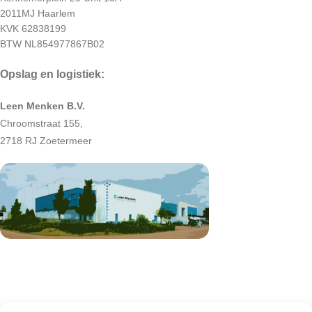
2011MJ Haarlem
KVK 62838199
BTW NL854977867B02
Opslag en logistiek:
Leen Menken B.V.
Chroomstraat 155,
2718 RJ Zoetermeer