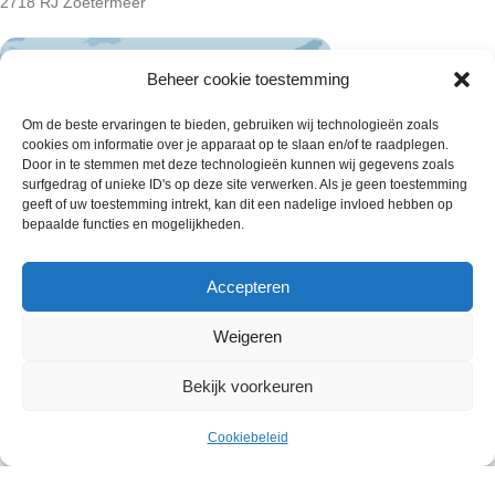
2718 RJ Zoetermeer
Beheer cookie toestemming
Om de beste ervaringen te bieden, gebruiken wij technologieën zoals
cookies om informatie over je apparaat op te slaan en/of te raadplegen.
Door in te stemmen met deze technologieën kunnen wij gegevens zoals
surfgedrag of unieke ID's op deze site verwerken. Als je geen toestemming
geeft of uw toestemming intrekt, kan dit een nadelige invloed hebben op
bepaalde functies en mogelijkheden.
Accepteren
Weigeren
Wie zijn wij
Bekijk voorkeuren
Contact met onze inkoop
€
3.50
48 Kameleon ijsjes ( 8 dozen a 6
Klantenservice
Uitverkocht
ex.
stuks )
Cookiebeleid
Menu
Cart
Algemene voorwaarden
BTW
Annuleer & Retourbeleid