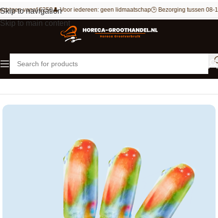
ezorgen vanaf €250
👤 Voor iedereen: geen lidmaatschap
🕒 Bezorging tussen 08-1
Skip to navigation
Skip to main content
Home
IJs