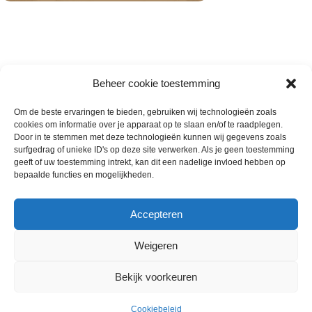
Beheer cookie toestemming
Om de beste ervaringen te bieden, gebruiken wij technologieën zoals
cookies om informatie over je apparaat op te slaan en/of te raadplegen.
Wie zijn wij
Door in te stemmen met deze technologieën kunnen wij gegevens zoals
surfgedrag of unieke ID's op deze site verwerken. Als je geen toestemming
Contact met onze inkoop
geeft of uw toestemming intrekt, kan dit een nadelige invloed hebben op
Klantenservice
bepaalde functies en mogelijkheden.
Algemene voorwaarden
Annuleer & Retourbeleid
Accepteren
Weigeren
Gemaakt door
Horeca-Groothandel
2024
Bekijk voorkeuren
Wij gebruiken cookies om uw ervaring op onze
€
10.00
Baguette Multigranen 25 stuks
website te verbeteren. Door deze website te bezoeken,
Uitverkocht
ex.
à 232 gram
Cookiebeleid