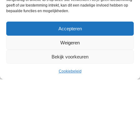
geeft of uw toestemming intrekt, kan dit een nadelige invloed hebben op
bepaalde functies en mogelijkheden.
Accepteren
Weigeren
Bekijk voorkeuren
€
44.00
10 kilo voorgebraden
Uitverkocht
ex.
VarkensGehaktbal
Cookiebeleid
Menu
Cart
BTW
Wie zijn wij
Contact met onze inkoop
Klantenservice
Algemene voorwaarden
Annuleer & Retourbeleid
Gemaakt door
Horeca-Groothandel
2024