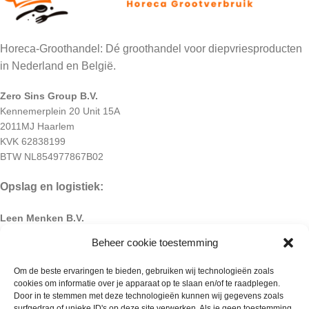
Horeca-Groothandel: Dé groothandel voor diepvriesproducten
in Nederland en België.
Zero Sins Group B.V.
Kennemerplein 20 Unit 15A
2011MJ Haarlem
KVK 62838199
BTW NL854977867B02
Opslag en logistiek:
Leen Menken B.V.
Chroomstraat 155,
Beheer cookie toestemming
2718 RJ Zoetermeer
Om de beste ervaringen te bieden, gebruiken wij technologieën zoals
cookies om informatie over je apparaat op te slaan en/of te raadplegen.
Door in te stemmen met deze technologieën kunnen wij gegevens zoals
surfgedrag of unieke ID's op deze site verwerken. Als je geen toestemming