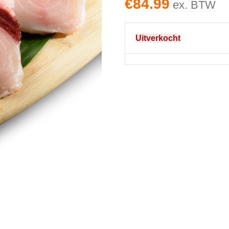
€
84.99
ex. BTW
Uitverkocht