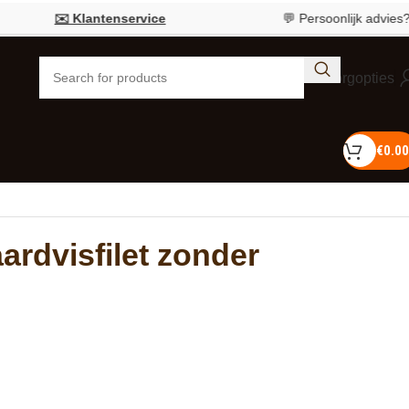
✉️ Klantenservice
💬 Persoonlijk advies?
Bel 
Bezorgopties
€
0.00
aardvisfilet zonder