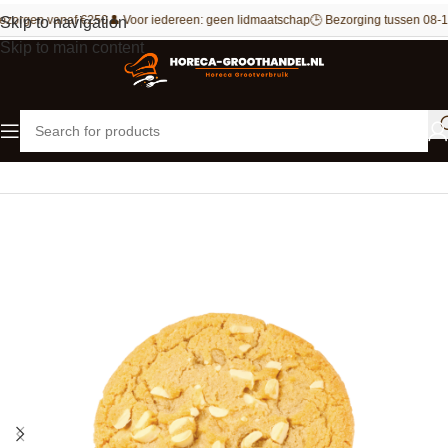
ezorgen vanaf €250
👤 Voor iedereen: geen lidmaatschap
🕒 Bezorging tussen 08-1
Skip to navigation
Skip to main content
Home
Outlet