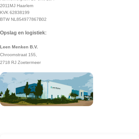
2011MJ Haarlem
KVK 62838199
BTW NL854977867B02
Opslag en logistiek:
Leen Menken B.V.
Chroomstraat 155,
2718 RJ Zoetermeer