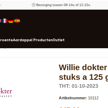
🕒 Bezorging tussen 08-14u of 12-22u
roente
Aardappel Producten
Outlet
125 gram
Willie dokte
stuks a 125
THT: 01-10-2023
Artikelnummer:
10112