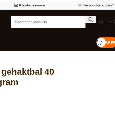
✉️ Klantenservice
💬 Persoonlijk advies?
Bel 05
Bezorgopties
€
0.00
r gehaktbal 40
 gram