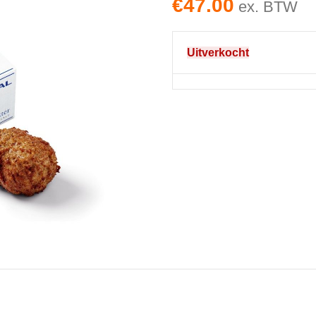
€
47.00
ex. BTW
Uitverkocht