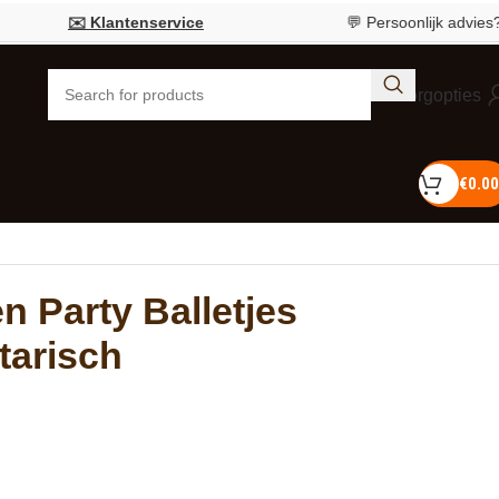
✉️ Klantenservice
💬 Persoonlijk advies?
Bel 055
Bezorgopties
€
0.00
 Party Balletjes
etarisch