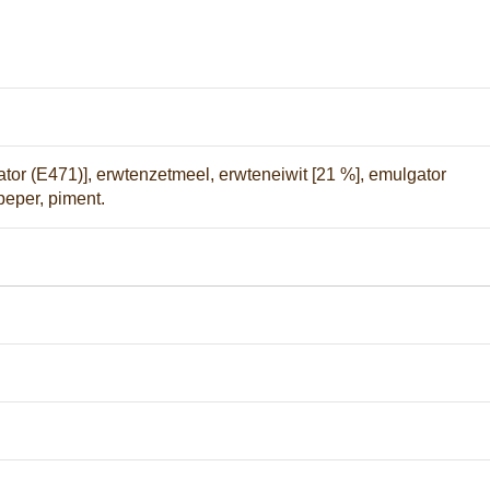
ator (E471)], erwtenzetmeel, erwteneiwit [21 %], emulgator
peper, piment.