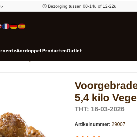
🕒 Bezorging tussen 08-14u of 12-22u
roente
Aardappel Producten
Outlet
es 5,4 kilo Vegetarisch
Voorgebraden
5,4 kilo Veg
THT: 16-03-2026
Artikelnummer:
29007