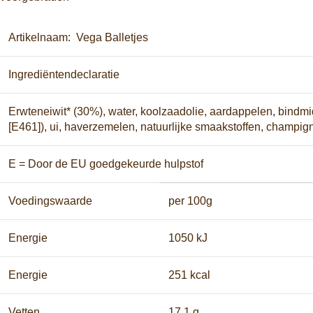
Artikelnaam: Vega Balletjes
Ingrediëntendeclaratie
Erwteneiwit* (30%), water, koolzaadolie, aardappelen, bindmid
[E461]), ui, haverzemelen, natuurlijke smaakstoffen, champig
E = Door de EU goedgekeurde hulpstof
Voedingswaarde
per 100g
Energie
1050 kJ
Energie
251 kcal
Vetten
17,1 g