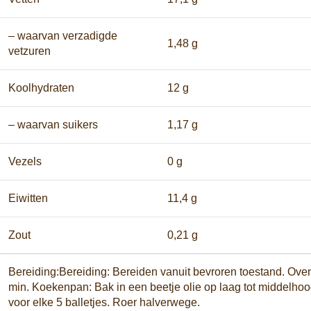
– waarvan verzadigde
1,48 g
vetzuren
Koolhydraten
12 g
– waarvan suikers
1,17 g
Vezels
0 g
Eiwitten
11,4 g
Zout
0,21 g
Bereiding:Bereiding: Bereiden vanuit bevroren toestand. Ove
min. Koekenpan: Bak in een beetje olie op laag tot middelh
voor elke 5 balletjes. Roer halverwege.