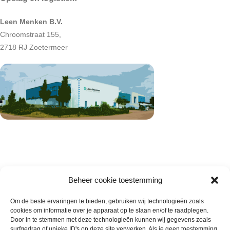
Leen Menken B.V.
Chroomstraat 155,
2718 RJ Zoetermeer
Beheer cookie toestemming
Om de beste ervaringen te bieden, gebruiken wij technologieën zoals
cookies om informatie over je apparaat op te slaan en/of te raadplegen.
Wie zijn wij
Door in te stemmen met deze technologieën kunnen wij gegevens zoals
surfgedrag of unieke ID's op deze site verwerken. Als je geen toestemming